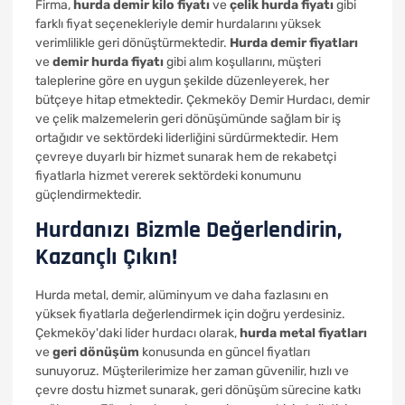
Firma,
hurda demir kilo fiyatı
ve
çelik hurda fiyatı
gibi
farklı fiyat seçenekleriyle demir hurdalarını yüksek
verimlilikle geri dönüştürmektedir.
Hurda demir fiyatları
ve
demir hurda fiyatı
gibi alım koşullarını, müşteri
taleplerine göre en uygun şekilde düzenleyerek, her
bütçeye hitap etmektedir. Çekmeköy Demir Hurdacı, demir
ve çelik malzemelerin geri dönüşümünde sağlam bir iş
ortağıdır ve sektördeki liderliğini sürdürmektedir. Hem
çevreye duyarlı bir hizmet sunarak hem de rekabetçi
fiyatlarla hizmet vererek sektördeki konumunu
güçlendirmektedir.
Hurdanızı Bizmle Değerlendirin,
Kazançlı Çıkın!
Hurda metal, demir, alüminyum ve daha fazlasını en
yüksek fiyatlarla değerlendirmek için doğru yerdesiniz.
Çekmeköy'daki lider hurdacı olarak,
hurda metal fiyatları
ve
geri dönüşüm
konusunda en güncel fiyatları
sunuyoruz. Müşterilerimize her zaman güvenilir, hızlı ve
çevre dostu hizmet sunarak, geri dönüşüm sürecine katkı