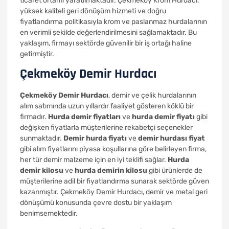
ticaret ortamı yaratılmaktadır. Çekmeköy Krom Hurdacı,
yüksek kaliteli geri dönüşüm hizmeti ve doğru
fiyatlandırma politikasıyla krom ve paslanmaz hurdalarının
en verimli şekilde değerlendirilmesini sağlamaktadır. Bu
yaklaşım, firmayı sektörde güvenilir bir iş ortağı haline
getirmiştir.
Çekmeköy Demir Hurdacı
Çekmeköy Demir Hurdacı
, demir ve çelik hurdalarının
alım satımında uzun yıllardır faaliyet gösteren köklü bir
firmadır.
Hurda demir fiyatları
ve
hurda demir fiyatı
gibi
değişken fiyatlarla müşterilerine rekabetçi seçenekler
sunmaktadır.
Demir hurda fiyatı
ve
demir hurdası fiyat
gibi alım fiyatlarını piyasa koşullarına göre belirleyen firma,
her tür demir malzeme için en iyi teklifi sağlar.
Hurda
demir kilosu
ve
hurda demirin kilosu
gibi ürünlerde de
müşterilerine adil bir fiyatlandırma sunarak sektörde güven
kazanmıştır. Çekmeköy Demir Hurdacı, demir ve metal geri
dönüşümü konusunda çevre dostu bir yaklaşım
benimsemektedir.