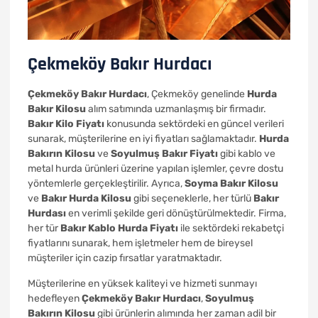
Çekmeköy Bakır Hurdacı
Çekmeköy Bakır Hurdacı
, Çekmeköy genelinde
Hurda
Bakır Kilosu
alım satımında uzmanlaşmış bir firmadır.
Bakır Kilo Fiyatı
konusunda sektördeki en güncel verileri
sunarak, müşterilerine en iyi fiyatları sağlamaktadır.
Hurda
Bakırın Kilosu
ve
Soyulmuş Bakır Fiyatı
gibi kablo ve
metal hurda ürünleri üzerine yapılan işlemler, çevre dostu
yöntemlerle gerçekleştirilir. Ayrıca,
Soyma Bakır Kilosu
ve
Bakır Hurda Kilosu
gibi seçeneklerle, her türlü
Bakır
Hurdası
en verimli şekilde geri dönüştürülmektedir. Firma,
her tür
Bakır Kablo Hurda Fiyatı
ile sektördeki rekabetçi
fiyatlarını sunarak, hem işletmeler hem de bireysel
müşteriler için cazip fırsatlar yaratmaktadır.
Müşterilerine en yüksek kaliteyi ve hizmeti sunmayı
hedefleyen
Çekmeköy Bakır Hurdacı
,
Soyulmuş
Bakırın Kilosu
gibi ürünlerin alımında her zaman adil bir