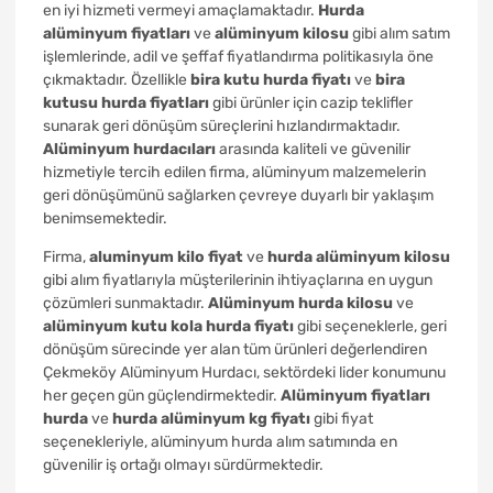
en iyi hizmeti vermeyi amaçlamaktadır.
Hurda
alüminyum fiyatları
ve
alüminyum kilosu
gibi alım satım
işlemlerinde, adil ve şeffaf fiyatlandırma politikasıyla öne
çıkmaktadır. Özellikle
bira kutu hurda fiyatı
ve
bira
kutusu hurda fiyatları
gibi ürünler için cazip teklifler
sunarak geri dönüşüm süreçlerini hızlandırmaktadır.
Alüminyum hurdacıları
arasında kaliteli ve güvenilir
hizmetiyle tercih edilen firma, alüminyum malzemelerin
geri dönüşümünü sağlarken çevreye duyarlı bir yaklaşım
benimsemektedir.
Firma,
aluminyum kilo fiyat
ve
hurda alüminyum kilosu
gibi alım fiyatlarıyla müşterilerinin ihtiyaçlarına en uygun
çözümleri sunmaktadır.
Alüminyum hurda kilosu
ve
alüminyum kutu kola hurda fiyatı
gibi seçeneklerle, geri
dönüşüm sürecinde yer alan tüm ürünleri değerlendiren
Çekmeköy Alüminyum Hurdacı, sektördeki lider konumunu
her geçen gün güçlendirmektedir.
Alüminyum fiyatları
hurda
ve
hurda alüminyum kg fiyatı
gibi fiyat
seçenekleriyle, alüminyum hurda alım satımında en
güvenilir iş ortağı olmayı sürdürmektedir.