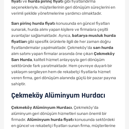
fiyatı
ve
hurda pirinç fiyatı
gibi fiyatlandırma
seçenekleriyle, müşterilerinin geri dönüşüm süreçlerini en
verimli şekilde yönetmelerine yardımcı olmaktadır.
Sarı pirinç hurda fiyatı
konusunda en güncel fiyatları
sunarak, hurda alımı yapan kişilere ve firmalara çeşitli
avantajlar sağlamaktadır. Ayrıca,
batarya musluk hurda
fiyatları
gibi spesifik ürünlerle ilgili de her zaman doğru
fiyatlandırmalar yapılmaktadır. Çekmeköy'da
sarı hurda
alım satımı yapan firmalar arasında öne çıkan
Çekmeköy
Sarı Hurda
, kaliteli hizmet anlayışıyla geri dönüşüm
sektöründe fark yaratmaktadır. Hem çevreye duyarlı bir
yaklaşım sergileyen hem de rekabetçi fiyatlarla hizmet
veren firma, geri dönüşüm alanında güçlü bir pazar payına
sahiptir.
Çekmeköy Alüminyum Hurdacı
Çekmeköy Alüminyum Hurdacı
, Çekmeköy'da
alüminyum geri dönüşüm hizmetleri sunan önemli bir
firmadır.
Alüminyum hurda fiyatı
konusunda sektördeki
en güncel ve rekabetçi fiyatları sunan firma, müşterilerine