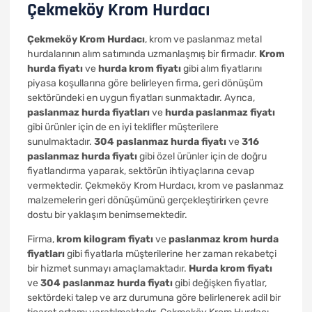
Çekmeköy Krom Hurdacı
Çekmeköy Krom Hurdacı
, krom ve paslanmaz metal
hurdalarının alım satımında uzmanlaşmış bir firmadır.
Krom
hurda fiyatı
ve
hurda krom fiyatı
gibi alım fiyatlarını
piyasa koşullarına göre belirleyen firma, geri dönüşüm
sektöründeki en uygun fiyatları sunmaktadır. Ayrıca,
paslanmaz hurda fiyatları
ve
hurda paslanmaz fiyatı
gibi ürünler için de en iyi teklifler müşterilere
sunulmaktadır.
304 paslanmaz hurda fiyatı
ve
316
paslanmaz hurda fiyatı
gibi özel ürünler için de doğru
fiyatlandırma yaparak, sektörün ihtiyaçlarına cevap
vermektedir. Çekmeköy Krom Hurdacı, krom ve paslanmaz
malzemelerin geri dönüşümünü gerçekleştirirken çevre
dostu bir yaklaşım benimsemektedir.
Firma,
krom kilogram fiyatı
ve
paslanmaz krom hurda
fiyatları
gibi fiyatlarla müşterilerine her zaman rekabetçi
bir hizmet sunmayı amaçlamaktadır.
Hurda krom fiyatı
ve
304 paslanmaz hurda fiyatı
gibi değişken fiyatlar,
sektördeki talep ve arz durumuna göre belirlenerek adil bir