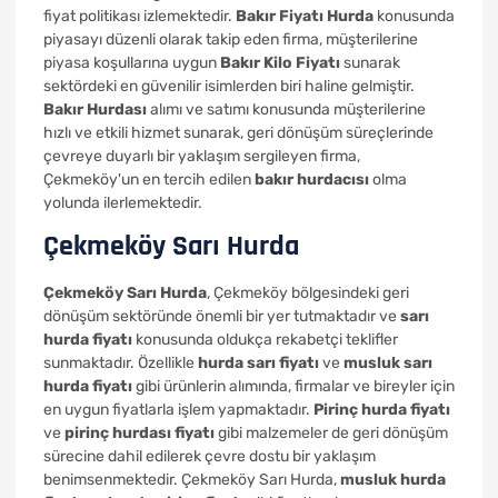
fiyat politikası izlemektedir.
Bakır Fiyatı Hurda
konusunda
piyasayı düzenli olarak takip eden firma, müşterilerine
piyasa koşullarına uygun
Bakır Kilo Fiyatı
sunarak
sektördeki en güvenilir isimlerden biri haline gelmiştir.
Bakır Hurdası
alımı ve satımı konusunda müşterilerine
hızlı ve etkili hizmet sunarak, geri dönüşüm süreçlerinde
çevreye duyarlı bir yaklaşım sergileyen firma,
Çekmeköy'un en tercih edilen
bakır hurdacısı
olma
yolunda ilerlemektedir.
Çekmeköy Sarı Hurda
Çekmeköy Sarı Hurda
, Çekmeköy bölgesindeki geri
dönüşüm sektöründe önemli bir yer tutmaktadır ve
sarı
hurda fiyatı
konusunda oldukça rekabetçi teklifler
sunmaktadır. Özellikle
hurda sarı fiyatı
ve
musluk sarı
hurda fiyatı
gibi ürünlerin alımında, firmalar ve bireyler için
en uygun fiyatlarla işlem yapmaktadır.
Pirinç hurda fiyatı
ve
pirinç hurdası fiyatı
gibi malzemeler de geri dönüşüm
sürecine dahil edilerek çevre dostu bir yaklaşım
benimsenmektedir. Çekmeköy Sarı Hurda,
musluk hurda